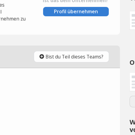
Ist das dein Unternehmen?
es
Profil übernehmen
l
rnehmen zu
Bist du Teil dieses Teams?
O
W
v