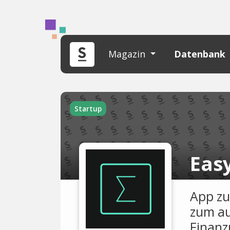
Magazin
Datenbank
Startup
Eas
App zu
zum au
Finanz