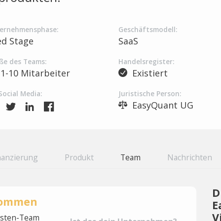
ernehmensphase:
Geschäftsmodell:
ed Stage
SaaS
ße des Teams:
Handelsregister:
1-10 Mitarbeiter
Existiert
Social Media:
Juristische Person:
EasyQuant UG
nanzierung
Produkt
Team
Nachrichten
D
rnommen
E
V
lysten-Team