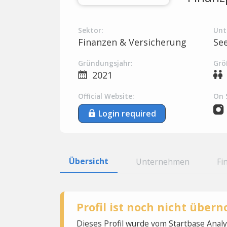
Sektor:
Unt
Finanzen & Versicherung
Se
Gründungsjahr:
Grö
2021
Official Website:
On 
Login required
Übersicht
Unternehmen
Fi
Profil ist noch nicht übe
Dieses Profil wurde vom Startbase Ana