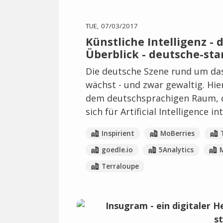
TUE, 07/03/2017
Künstliche Intelligenz -
Überblick - deutsche-sta
Die deutsche Szene rund um das
wächst - und zwar gewaltig. Hie
dem deutschsprachigen Raum, di
sich für Artificial Intelligence in
Inspirient
MoBerries
goedle.io
5Analytics
Terraloupe