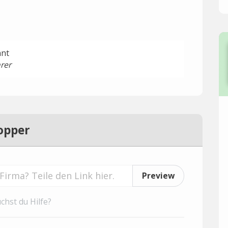
nnt
rer
opper
Preview
chst du Hilfe?