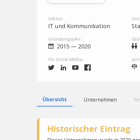
Sektor:
Unt
IT und Kommunikation
St
Gründungsjahr:
Grö
2015 — 2020
On Social Media:
Juri
Übersicht
Unternehmen
Fi
Historischer Eintrag
Dieses Unternehmen wurde in 2020 gesc