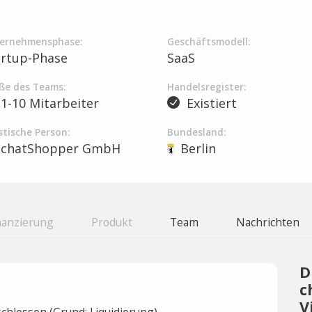
ernehmensphase:
Geschäftsmodell:
artup-Phase
SaaS
ße des Teams:
Handelsregister:
1-10 Mitarbeiter
Existiert
stische Person:
Bundesland:
chatShopper GmbH
Berlin
nanzierung
Produkt
Team
Nachrichten
D
c
V
hlossen (Grund: Liquidierung).