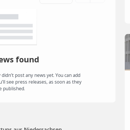
ews found
 didn’t post any news yet. You can add
u’ll see press releases, as soon as they
e published.
rtups aus Niedersachsen