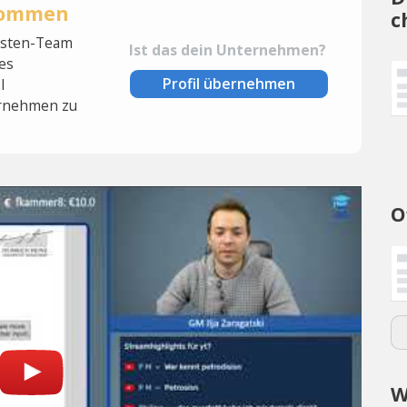
rnommen
c
lysten-Team
Ist das dein Unternehmen?
es
Profil übernehmen
l
rnehmen zu
O
W