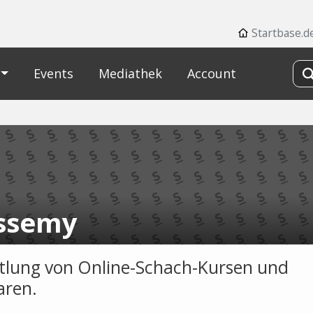
Startbase.d
Events
Mediathek
Account
ssemy
tlung von Online-Schach-Kursen und
aren.