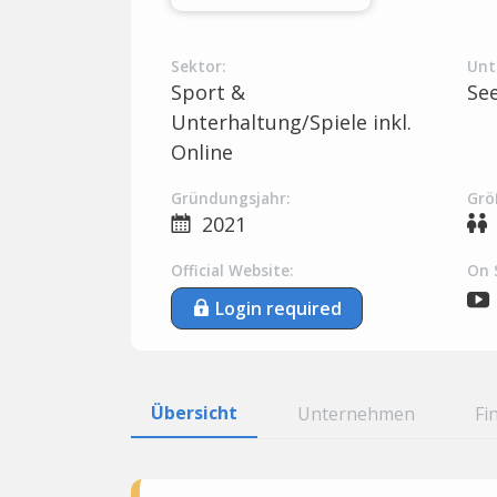
Sektor:
Unt
Sport &
Se
Unterhaltung/Spiele inkl.
Online
Gründungsjahr:
Grö
2021
Official Website:
On 
Login required
Übersicht
Unternehmen
Fi