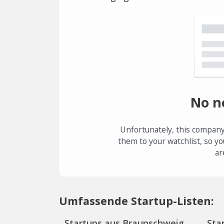
No n
Unfortunately, this company
them to your watchlist, so yo
ar
Umfassende Startup-Listen:
Startups aus Braunschweig
Sta