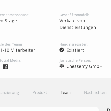
ernehmensphase:
Geschäftsmodell:
ed Stage
Verkauf von
Dienstleistungen
ße des Teams:
Handelsregister:
1-10 Mitarbeiter
Existiert
Social Media:
Juristische Person:
Chessemy GmbH
nanzierung
Produkt
Team
Nachrichten
D