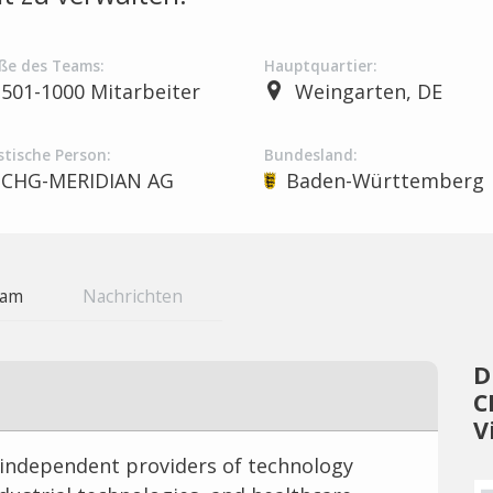
ße des Teams:
Hauptquartier:
501-1000 Mitarbeiter
Weingarten, DE
stische Person:
Bundesland:
CHG-MERIDIAN AG
Baden-Württemberg
eam
Nachrichten
D
C
V
g independent providers of technology