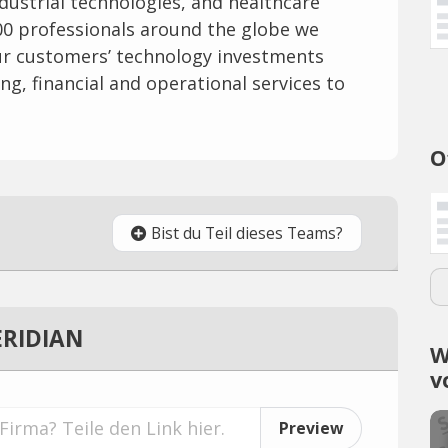
ndustrial technologies, and healthcare
00 professionals around the globe we
our customers’ technology investments
g, financial and operational services to
O
Bist du Teil dieses Teams?
ERIDIAN
W
v
Preview