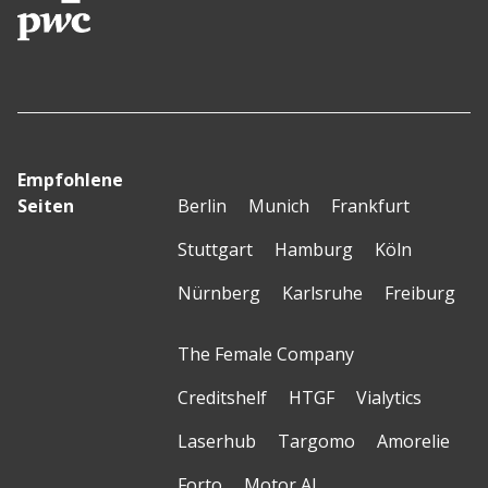
Empfohlene
Seiten
Berlin
Munich
Frankfurt
Stuttgart
Hamburg
Köln
Nürnberg
Karlsruhe
Freiburg
The Female Company
Creditshelf
HTGF
Vialytics
Laserhub
Targomo
Amorelie
Forto
Motor AI