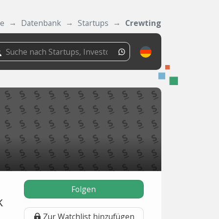
de
Datenbank
Startups
Crewting
Folgen
k
Zur Watchlist hinzufügen