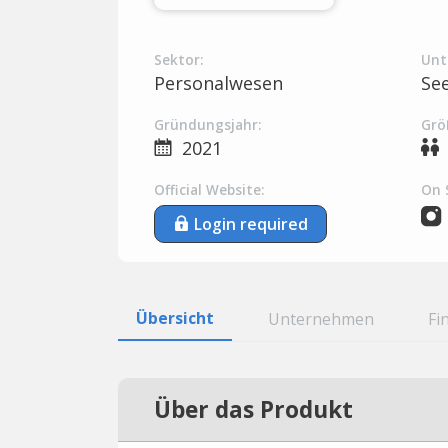
Sektor:
Unt
Personalwesen
Se
Gründungsjahr:
Grö
2021
Official Website:
On 
Login required
Übersicht
Unternehmen
Fi
Über das Produkt