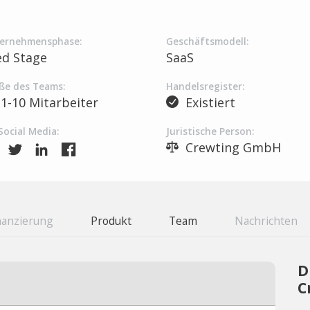
ernehmensphase:
Geschäftsmodell:
ed Stage
SaaS
ße des Teams:
Handelsregister:
1-10 Mitarbeiter
Existiert
Social Media:
Juristische Person:
Crewting GmbH
nanzierung
Produkt
Team
Nachrichten
D
C