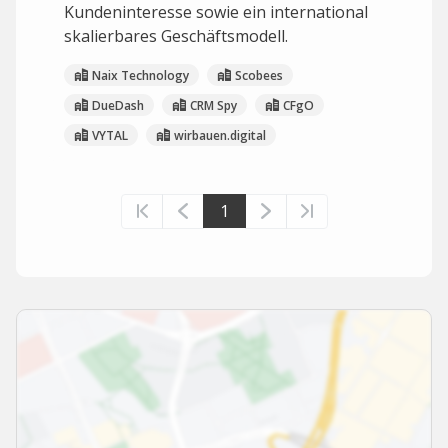
Kundeninteresse sowie ein international
skalierbares Geschäftsmodell.
Naix Technology
Scobees
DueDash
CRM Spy
CFgO
VYTAL
wirbauen.digital
1