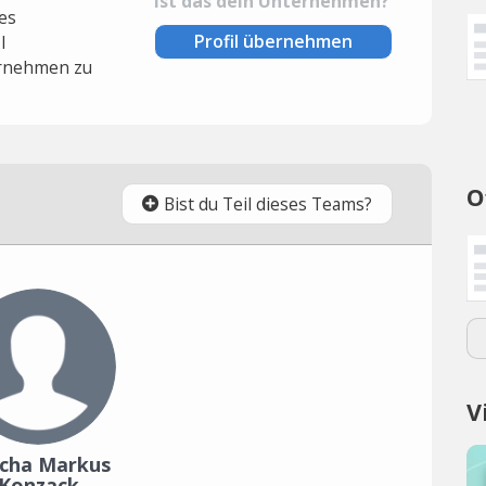
Ist das dein Unternehmen?
es
Profil übernehmen
l
rnehmen zu
O
Bist du Teil dieses Teams?
V
cha Markus
Konzack