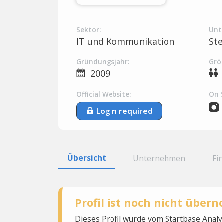
Sektor:
Unt
IT und Kommunikation
St
Gründungsjahr:
Grö
2009
Official Website:
On 
Login required
Übersicht
Unternehmen
Fi
Profil ist noch nicht übe
Dieses Profil wurde vom Startbase Ana