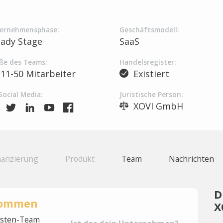
ernehmensphase:
Geschäftsmodell:
eady Stage
SaaS
ße des Teams:
Handelsregister:
11-50 Mitarbeiter
Existiert
Social Media:
Juristische Person:
XOVI GmbH
nanzierung
Produkt
Team
Nachrichten
D
rnommen
X
lysten-Team