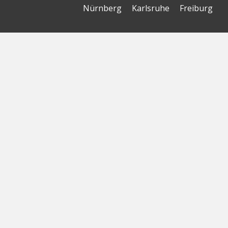
Nürnberg
Karlsruhe
Freiburg
The Female Company
Creditshelf
HTGF
Vialytics
Laserhub
Targomo
Amorelie
Forto
Motor AI
© Startbase
GmbH 2026
Startseite
Sitemap
Geokarte
Datenschutzerklärung
Nutzungsbedingungen