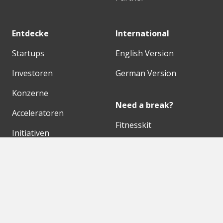
Entdecke
International
Startups
English Version
Investoren
German Version
Konzerne
Need a break?
Acceleratoren
Fitnesskit
Initiativen
Bubble Shooter
Digitale Hubs
Workspaces
Events