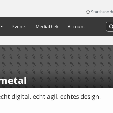
Startbase.d
Events
Mediathek
Account
metal
cht digital. echt agil. echtes design.