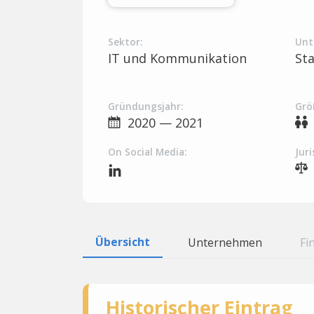
Sektor:
Unt
IT und Kommunikation
St
Gründungsjahr:
Grö
2020 — 2021
On Social Media:
Juri
Übersicht
Unternehmen
Fi
Historischer Eintrag