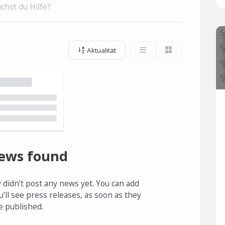
chst du Hilfe?
Aktualität
ews found
 didn’t post any news yet. You can add
u’ll see press releases, as soon as they
e published.