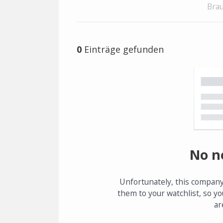
Brau
0
Einträge gefunden
No n
Unfortunately, this company
them to your watchlist, so yo
ar