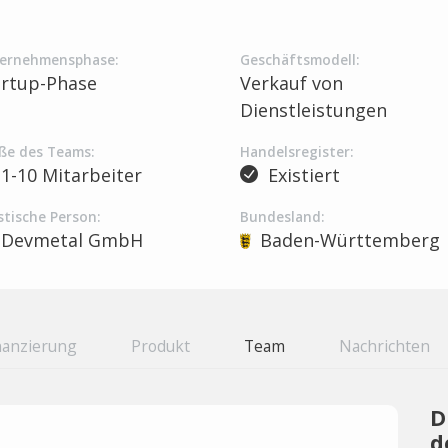
ernehmensphase:
Geschäftsmodell:
artup-Phase
Verkauf von
Dienstleistungen
ße des Teams:
Handelsregister:
1-10 Mitarbeiter
Existiert
stische Person:
Bundesland:
Devmetal GmbH
Baden-Württemberg
nanzierung
Produkt
Team
Nachrichten
D
d