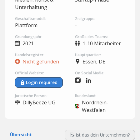
Unterhaltung
Geschäftsmodell:
Zielgruppe:
Plattform
-
Gründungsjahr:
Größe des Teams:
2021
1-10 Mitarbeiter
Handelsregister:
Hauptquartier:
Nicht gefunden
Essen, DE
Official Website:
On Social Media:
Login required
Juristische Person:
Bundesland:
DillyBeeze UG
Nordrhein-
Westfalen
Übersicht
Ist das dein Unternehmen?