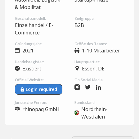
& Mobilität
Geschäftsmodell:
Zielgruppe:
Einzelhandel / E-
B2B
Commerce
Gründungsjahr:
Größe des Teams:
2021
1-10 Mitarbeiter
Handelsregister:
Hauptquartier:
Existiert
Essen, DE
Official Website:
On Social Media:
Login required
Juristische Person:
Bundesland:
rhinopaq GmbH
Nordrhein-
Westfalen