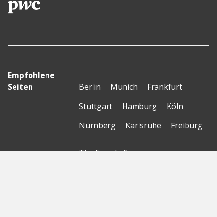
Empfohlene
Seiten
Berlin
Munich
Frankfurt
Stuttgart
Hamburg
Köln
Nürnberg
Karlsruhe
Freiburg
The Female Company
Creditshelf
HTGF
Vialytics
Laserhub
Targomo
Amorelie
Forto
Motor AI