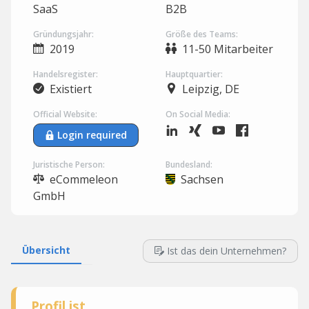
SaaS
B2B
Gründungsjahr:
Größe des Teams:
2019
11-50 Mitarbeiter
Handelsregister:
Hauptquartier:
Existiert
Leipzig, DE
Official Website:
On Social Media:
Login required
Juristische Person:
Bundesland:
eCommeleon
Sachsen
GmbH
Übersicht
Ist das dein Unternehmen?
Profil ist