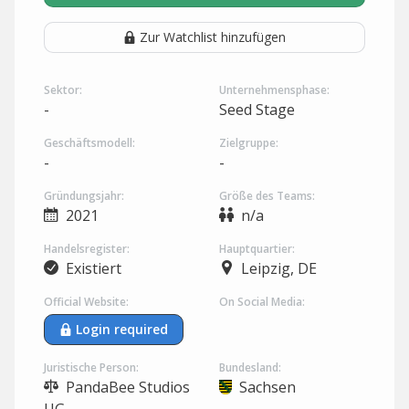
Zur Watchlist hinzufügen
Sektor:
Unternehmensphase:
-
Seed Stage
Geschäftsmodell:
Zielgruppe:
-
-
Gründungsjahr:
Größe des Teams:
2021
n/a
Handelsregister:
Hauptquartier:
Existiert
Leipzig, DE
Official Website:
On Social Media:
Login required
Juristische Person:
Bundesland:
PandaBee Studios
Sachsen