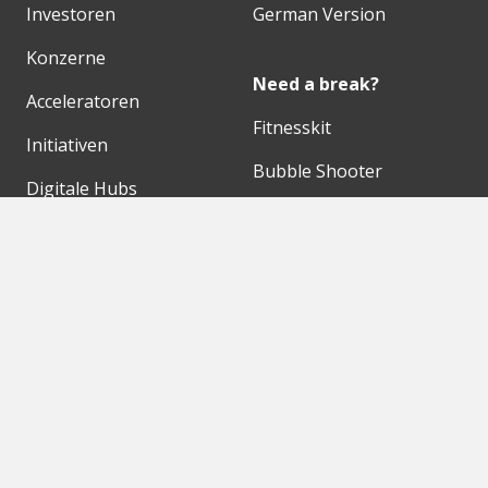
Investoren
German Version
Konzerne
Need a break?
Acceleratoren
Fitnesskit
Initiativen
Bubble Shooter
Digitale Hubs
Workspaces
Events
Unsere Partner