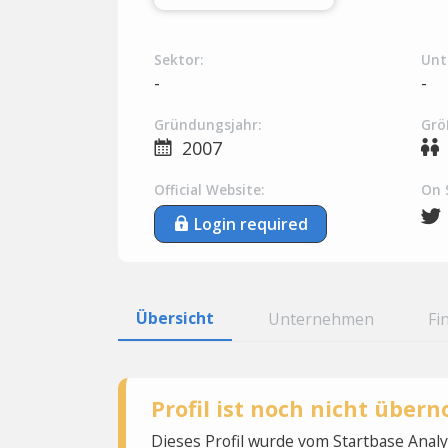
Sektor:
Unt
-
-
Gründungsjahr:
Grö
2007
Official Website:
On 
Login required
Übersicht
Unternehmen
Fi
Profil ist noch nicht übe
Dieses Profil wurde vom Startbase Ana