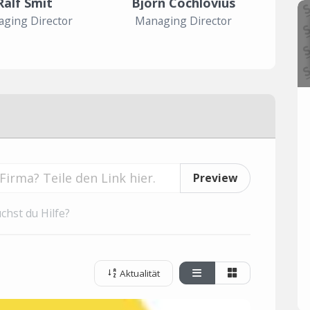
Ralf Smit
Björn Cochlovius
ging Director
Managing Director
Preview
chst du Hilfe?
Aktualität