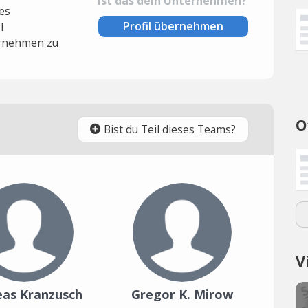
Ist das dein Unternehmen?
es
Profil übernehmen
l
rnehmen zu
O
Bist du Teil dieses Teams?
V
eas Kranzusch
Gregor K. Mirow