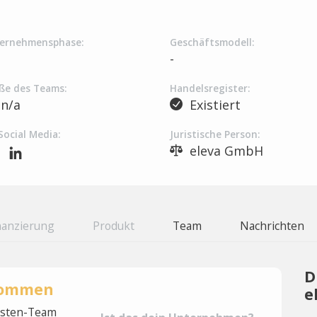
ernehmensphase:
Geschäftsmodell:
-
ße des Teams:
Handelsregister:
n/a
Existiert
Social Media:
Juristische Person:
eleva GmbH
nanzierung
Produkt
Team
Nachrichten
D
rnommen
e
lysten-Team