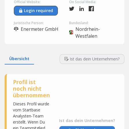
Official Website:
On Social Media:
Login required
Juristische Person:
Bundesland:
Enermeter GmbH
Nordrhein-
Westfalen
Übersicht
Ist das dein Unternehmen?
Profil ist
noch nicht
übernommen
Dieses Profil wurde
vom Startbase
Analysten-Team
Ist das dein Unternehmen?
erstellt. Wenn Du
ein Teammitglied