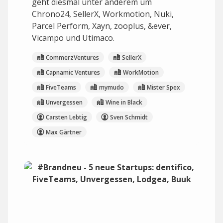
geht diesmal unter anderem um
Chrono24, SellerX, Workmotion, Nuki,
Parcel Perform, Xayn, zooplus, &ever,
Vicampo und Utimaco.
CommerzVentures
SellerX
Capnamic Ventures
WorkMotion
FiveTeams
mymudo
Mister Spex
Unvergessen
Wine in Black
Carsten Lebtig
Sven Schmidt
Max Gärtner