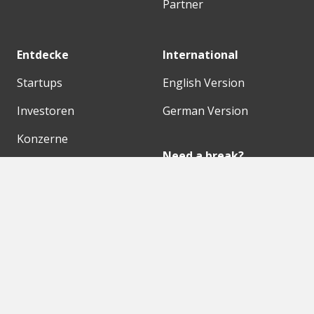
Partner
Entdecke
International
Startups
English Version
Investoren
German Version
Konzerne
Need a break?
Acceleratoren
Fitnesskit
Initiativen
Bubble Shooter
Digitale Hubs
Workspaces
Events