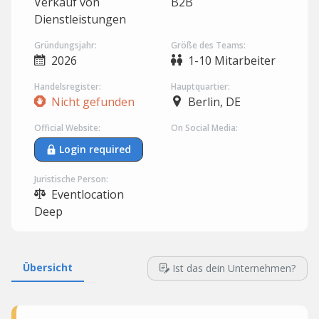
Verkauf von
B2B
Dienstleistungen
Gründungsjahr:
Größe des Teams:
2026
1-10 Mitarbeiter
Handelsregister:
Hauptquartier:
Nicht gefunden
Berlin, DE
Official Website:
On Social Media:
Login required
Juristische Person:
Eventlocation
Deep
Übersicht
Ist das dein Unternehmen?