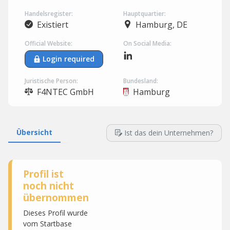
Handelsregister:
Hauptquartier:
Existiert
Hamburg, DE
Official Website:
On Social Media:
Login required
Juristische Person:
Bundesland:
F4NTEC GmbH
Hamburg
Übersicht
Ist das dein Unternehmen?
Profil ist
noch nicht
übernommen
Dieses Profil wurde
vom Startbase