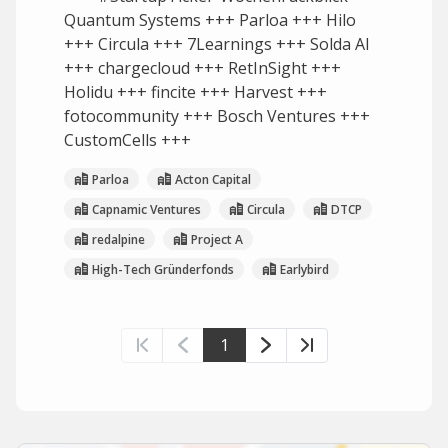
Quantum Systems +++ Parloa +++ Hilo
+++ Circula +++ 7Learnings +++ Solda AI
+++ chargecloud +++ RetInSight +++
Holidu +++ fincite +++ Harvest +++
fotocommunity +++ Bosch Ventures +++
CustomCells +++
Parloa
Acton Capital
Capnamic Ventures
Circula
DTCP
redalpine
Project A
High-Tech Gründerfonds
Earlybird
1