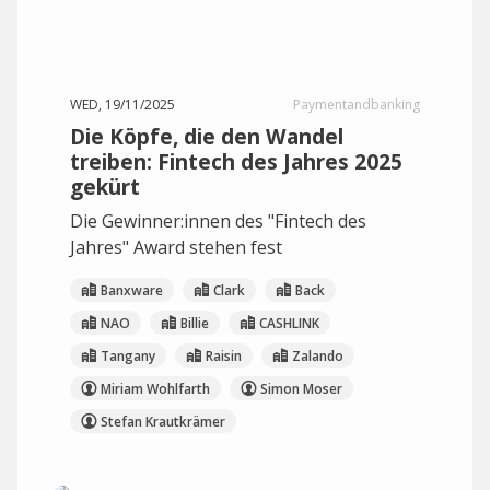
WED, 19/11/2025
Paymentandbanking
Die Köpfe, die den Wandel
treiben: Fintech des Jahres 2025
gekürt
Die Gewinner:innen des "Fintech des
Jahres" Award stehen fest
Banxware
Clark
Back
NAO
Billie
CASHLINK
Tangany
Raisin
Zalando
Miriam Wohlfarth
Simon Moser
Stefan Krautkrämer