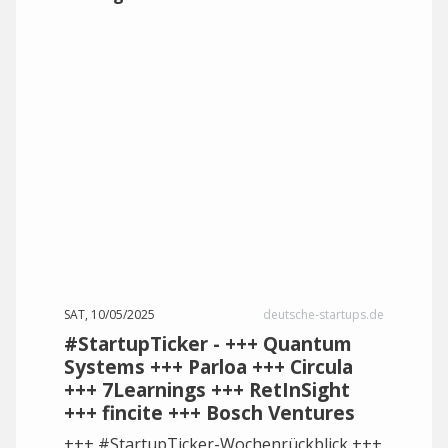
SAT, 10/05/2025
deutsche-startups.de
#StartupTicker - +++ Quantum
Systems +++ Parloa +++ Circula
+++ 7Learnings +++ RetInSight
+++ fincite +++ Bosch Ventures
+++ #StartupTicker-Wochenrückblick +++