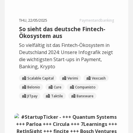
THU, 22/05/2025
Paymentandbanking
So sieht das deutsche Fintech-
Ökosystem aus
So vielfältig ist das Fintech-Ökosystem in
Deutschland 2024: Unsere Infografik zeigt
die wichtigsten Start-ups in Payment,
Banking, Krypto
Scalable Capital
Verimi
Vexcash
Belonio
Cure
Companisto
JITpay
Taktile
Banxware