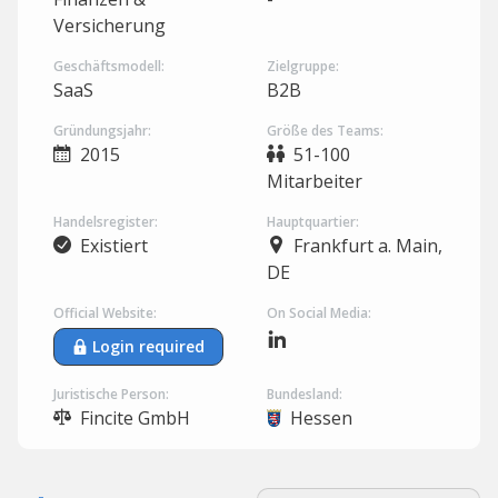
Versicherung
Geschäftsmodell:
Zielgruppe:
SaaS
B2B
Gründungsjahr:
Größe des Teams:
2015
51-100
Mitarbeiter
Handelsregister:
Hauptquartier:
Existiert
Frankfurt a. Main,
DE
Official Website:
On Social Media:
Login required
Juristische Person:
Bundesland:
Fincite GmbH
Hessen