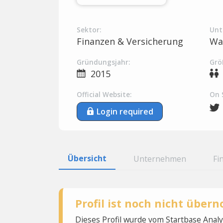
Sektor:
Unt
Finanzen & Versicherung
Wa
Gründungsjahr:
Grö
2015
Official Website:
On 
Login required
Übersicht
Unternehmen
Fi
Profil ist noch nicht übe
Dieses Profil wurde vom Startbase Ana