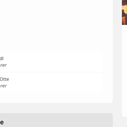
dl
rer
 Otte
rer
re