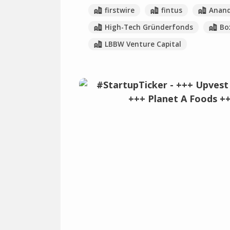
firstwire
fintus
Anan
High-Tech Gründerfonds
Bo
LBBW Venture Capital