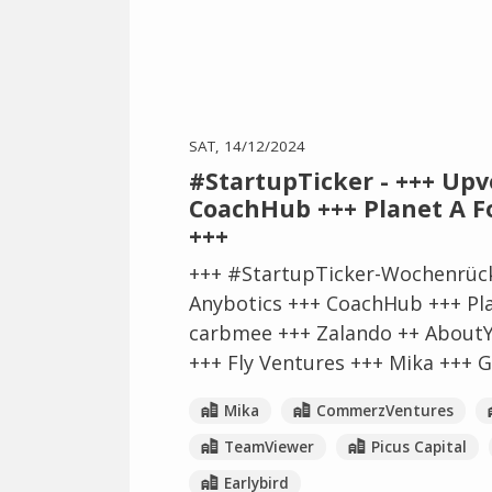
SAT, 14/12/2024
#StartupTicker - +++ Upv
CoachHub +++ Planet A F
+++
+++ #StartupTicker-Wochenrück
Anybotics +++ CoachHub +++ Pl
carbmee +++ Zalando ++ About
+++ Fly Ventures +++ Mika +++ 
Mika
CommerzVentures
TeamViewer
Picus Capital
Earlybird