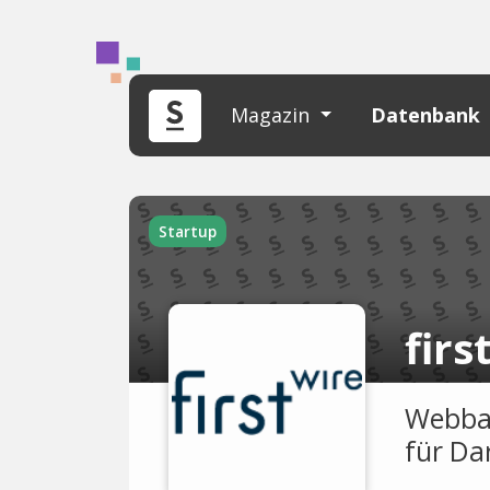
Magazin
Datenbank
Startup
firs
Webbas
für Da