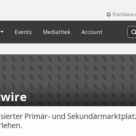
Startbase.
Events
Mediathek
Account
twire
ierter Primär- und Sekundärmarktplat
rlehen.