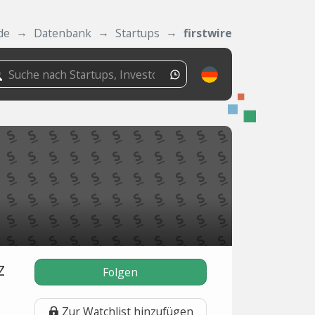
de
Datenbank
Startups
firstwire
z
Folgen
Zur Watchlist hinzufügen