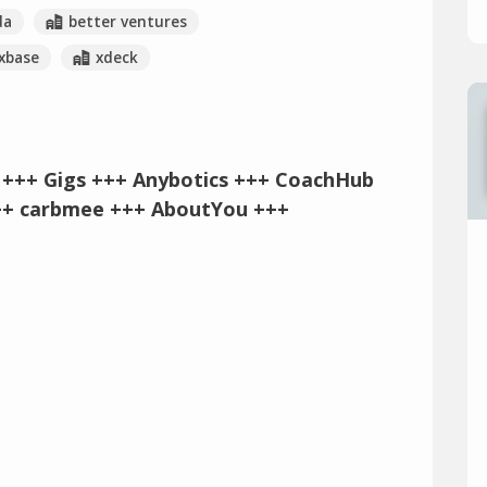
da
better ventures
xbase
xdeck