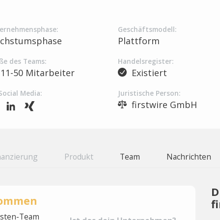
ernehmensphase:
Geschäftsmodell:
chstumsphase
Plattform
ße des Teams:
Handelsregister:
11-50 Mitarbeiter
Existiert
Social Media:
Juristische Person:
firstwire GmbH
nanzierung
Produkt
Team
Nachrichten
D
rnommen
f
lysten-Team