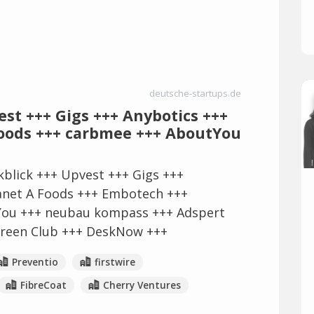
deutsche-startups.de
est +++ Gigs +++ Anybotics +++
oods +++ carbmee +++ AboutYou
blick +++ Upvest +++ Gigs +++
anet A Foods +++ Embotech +++
You +++ neubau kompass +++ Adspert
Green Club +++ DeskNow +++
Preventio
firstwire
FibreCoat
Cherry Ventures