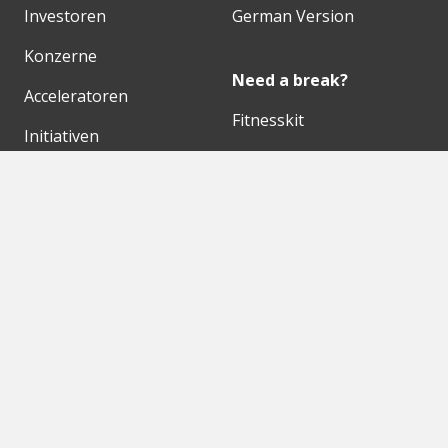
Investoren
German Version
Konzerne
Need a break?
Acceleratoren
Fitnesskit
Initiativen
Bubble Shooter
Digitale Hubs
Workspaces
Events
Unsere Partner