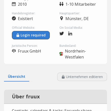
2010
1-10 Mitarbeiter
Handelsregister:
Hauptquartier:
Existiert
Münster, DE
Official Website:
On Social Media:
Login required
Juristische Person:
Bundesland:
Fruux GmbH
Nordrhein-
Westfalen
Übersicht
Unternehmen editieren
Über fruux
Contacts, calendars & tasks: Securely share,