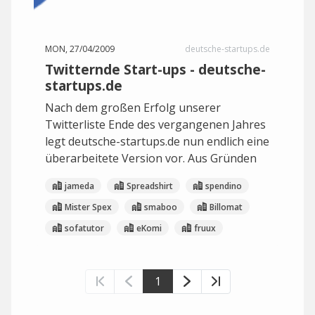
MON, 27/04/2009
deutsche-startups.de
Twitternde Start-ups - deutsche-
startups.de
Nach dem großen Erfolg unserer
Twitterliste Ende des vergangenen Jahres
legt deutsche-startups.de nun endlich eine
überarbeitete Version vor. Aus Gründen
jameda
Spreadshirt
spendino
Mister Spex
smaboo
Billomat
sofatutor
eKomi
fruux
1