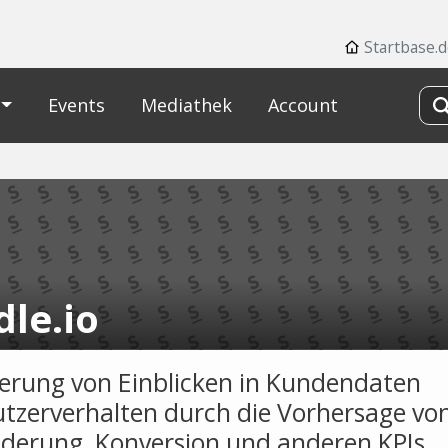
Startbase.
Events
Mediathek
Account
dle.io
erung von Einblicken in Kundendaten
tzerverhalten durch die Vorhersage vo
erung, Konversion und anderen KPIs.