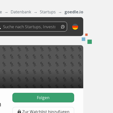
de
Datenbank
Startups
goedle.io
Folgen
n
Zur Watchlist hinzufügen