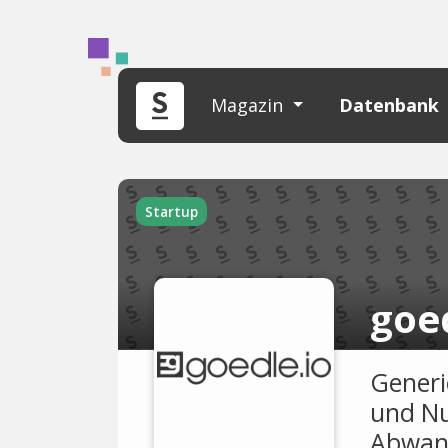
Magazin
Datenbank
Startup
goe
Generi
und Nu
Abwand