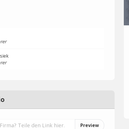
rer
siek
rer
io
Preview