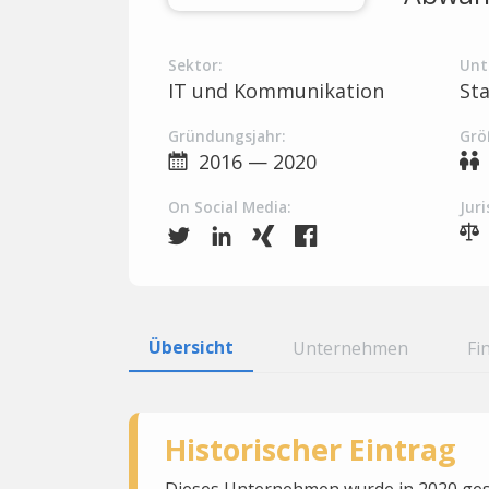
Sektor:
Unt
IT und Kommunikation
St
Gründungsjahr:
Grö
2016 — 2020
On Social Media:
Juri
Übersicht
Unternehmen
Fi
Historischer Eintrag
Dieses Unternehmen wurde in 2020 gesc