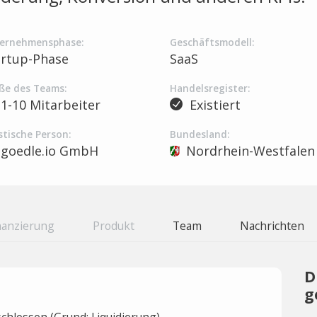
ernehmensphase:
Geschäftsmodell:
artup-Phase
SaaS
ße des Teams:
Handelsregister:
1-10 Mitarbeiter
Existiert
stische Person:
Bundesland:
goedle.io GmbH
Nordrhein-Westfalen
nanzierung
Produkt
Team
Nachrichten
D
g
hlossen (Grund: Liquidierung).