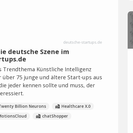
deutsche-startups.de
 die deutsche Szene im
rtups.de
 Trendthema Künstliche Intelligenz
r über 75 junge und ältere Start-ups aus
e jeder kennen sollte und muss, der
teressiert.
Twenty Billion Neurons
Healthcare X.0
MotionsCloud
chatShopper