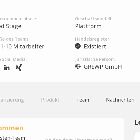
ernehmensphase:
Geschäftsmodell:
ed Stage
Plattform
ße des Teams:
Handelsregister:
1-10 Mitarbeiter
Existiert
Social Media:
Juristische Person:
GREWP GmbH
nanzierung
Produkt
Team
Nachrichten
L
rnommen
lysten-Team