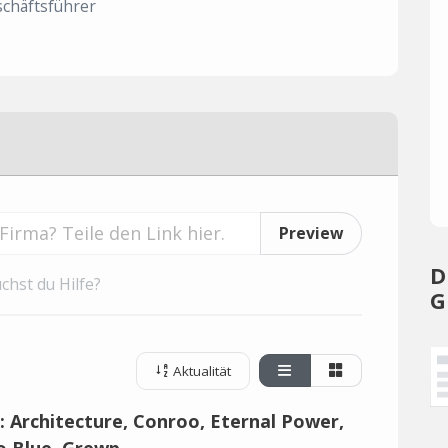
chäftsführer
Preview
D
chst du Hilfe?
G
Aktualität