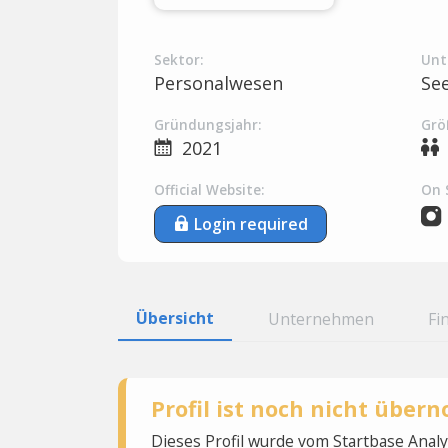
Sektor:
Unt
Personalwesen
Se
Gründungsjahr:
Grö
2021
Official Website:
On 
Login required
Übersicht
Unternehmen
Fi
Profil ist noch nicht übe
Dieses Profil wurde vom Startbase Ana