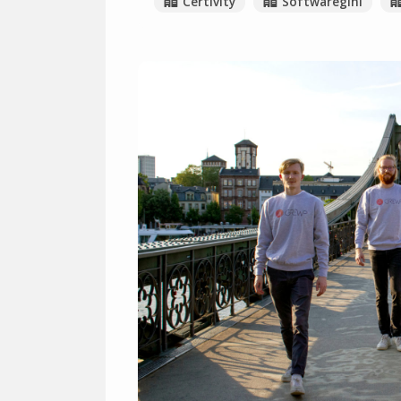
Certivity
Softwaregini