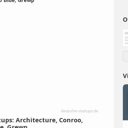
O
V
deutsche-startups.de
ups: Architecture, Conroo,
ue, Grewp