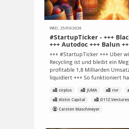
WED, 25/03/2026
#StartupTicker - +++ Bla
+++ Autodoc +++ Balun +
+++ #StartupTicker +++ Uber wi
Recycling ist und bleibt ein M
profitable 1,8 Milliarden Umsat
liquidiert +++ So funktioniert 
cirplus
JUMA
rivr
Alstin Capital
D11Z.Ventures
Carsten Maschmeyer