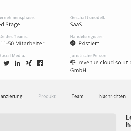
ernehmensphase:
Geschäftsmodell:
ed Stage
SaaS
ße des Teams:
Handelsregister:
11-50 Mitarbeiter
Existiert
Social Media:
Juristische Person:
revenue cloud soluti
GmbH
nanzierung
Produkt
Team
Nachrichten
L
h