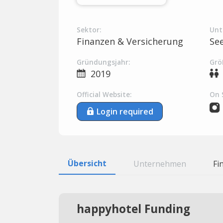
Sektor:
Unt
Finanzen & Versicherung
Se
Gründungsjahr:
Grö
2019
Official Website:
On 
Login required
Übersicht
Unternehmen
Fi
happyhotel Funding