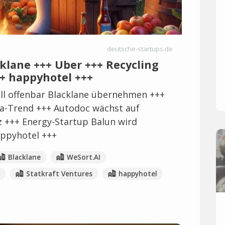
deutsche-startups.de
cklane +++ Uber +++ Recycling
++ happyhotel +++
ll offenbar Blacklane übernehmen +++
ega-Trend +++ Autodoc wächst auf
z +++ Energy-Startup Balun wird
happyhotel +++
Blacklane
WeSort.AI
Statkraft Ventures
happyhotel