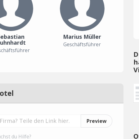
Sebastian
Marius Müller
uhnhardt
Geschäftsführer
chäftsführer
D
h
V
otel
Preview
O
chst du Hilfe?