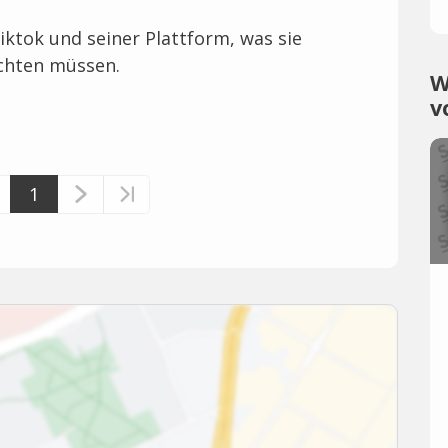
Tiktok und seiner Plattform, was sie
chten müssen.
W
v
1