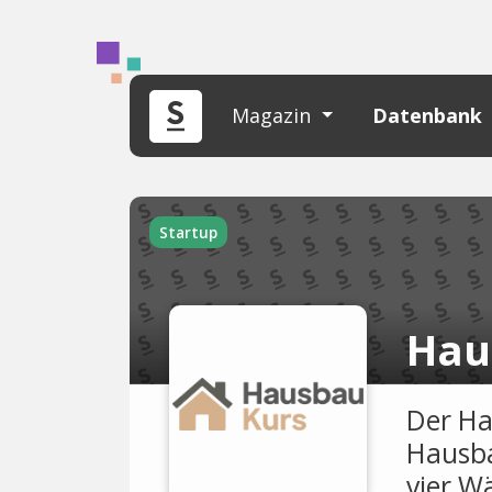
Magazin
Datenbank
Startup
Hau
Der Ha
Hausba
vier W