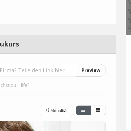
aukurs
Preview
chst du Hilfe?
Aktualität