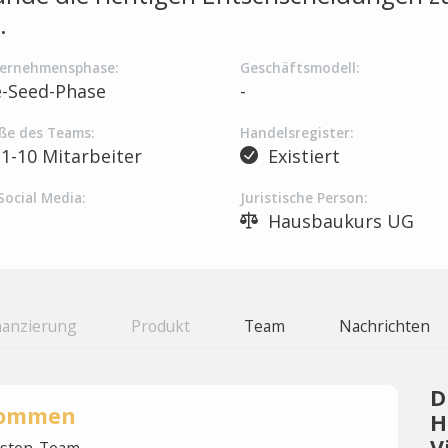
.
ernehmensphase:
Geschäftsmodell:
e-Seed-Phase
-
ße des Teams:
Handelsregister:
1-10 Mitarbeiter
Existiert
Social Media:
Juristische Person:
Hausbaukurs UG
nanzierung
Produkt
Team
Nachrichten
D
rnommen
H
V
lysten-Team