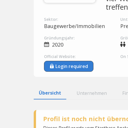
treffen
Sektor:
Unt
Baugewerbe/Immobilien
Pr
Gründungsjahr:
Grö
2020
Official Website:
On 
Login required
Übersicht
Unternehmen
Fi
Profil ist noch nicht übe
Dieses Profil wurde vom Startbase Ana