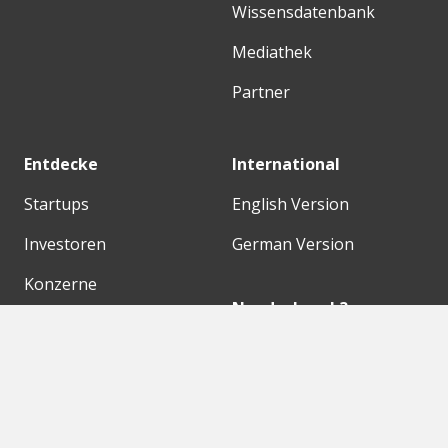
Wissensdatenbank
Mediathek
Partner
Entdecke
International
Startups
English Version
Investoren
German Version
Konzerne
Need a break?
Acceleratoren
Fitnesskit
Initiativen
Bubble Shooter
Digitale Hubs
Workspaces