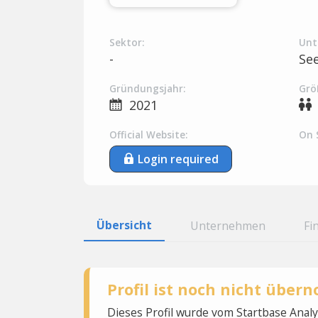
Sektor:
Unt
-
Se
Gründungsjahr:
Grö
2021
Official Website:
On 
Login required
Übersicht
Unternehmen
Fi
Profil ist noch nicht übe
Dieses Profil wurde vom Startbase Ana