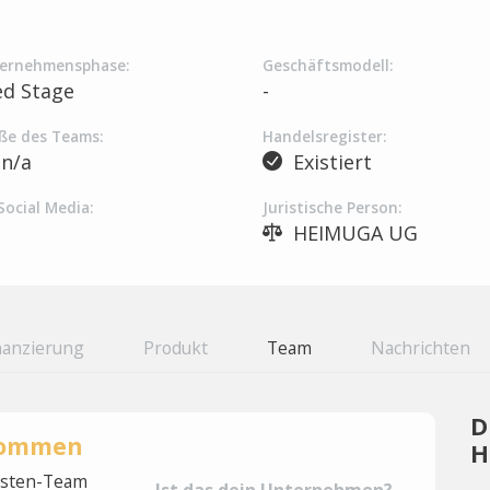
ernehmensphase:
Geschäftsmodell:
ed Stage
-
ße des Teams:
Handelsregister:
n/a
Existiert
Social Media:
Juristische Person:
HEIMUGA UG
nanzierung
Produkt
Team
Nachrichten
D
rnommen
H
lysten-Team
Ist das dein Unternehmen?