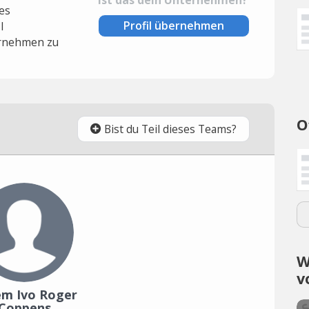
es
Profil übernehmen
l
rnehmen zu
O
Bist du Teil dieses Teams?
W
v
em Ivo Roger
Coppens