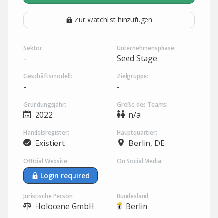
Zur Watchlist hinzufügen
Sektor:
Unternehmensphase:
-
Seed Stage
Geschäftsmodell:
Zielgruppe:
-
-
Gründungsjahr:
Größe des Teams:
2022
n/a
Handelsregister:
Hauptquartier:
Existiert
Berlin, DE
Official Website:
On Social Media:
Login required
Juristische Person:
Bundesland:
Holocene GmbH
Berlin