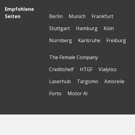
Empfohlene
Seiten
Berlin
Munich
Frankfurt
Stuttgart
Hamburg
Köln
Nürnberg
Karlsruhe
Freiburg
The Female Company
Creditshelf
HTGF
Vialytics
Laserhub
Targomo
Amorelie
Forto
Motor AI
© Startbase