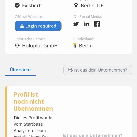
Existiert
Berlin, DE
Official Website:
On Social Media:
Login required
Juristische Person:
Bundesland:
Holoplot GmbH
Berlin
Übersicht
Ist das dein Unternehmen?
Profil ist
noch nicht
übernommen
Dieses Profil wurde
vom Startbase
Analysten-Team
Ist das dein Unternehmen?
erstellt. Wenn Du