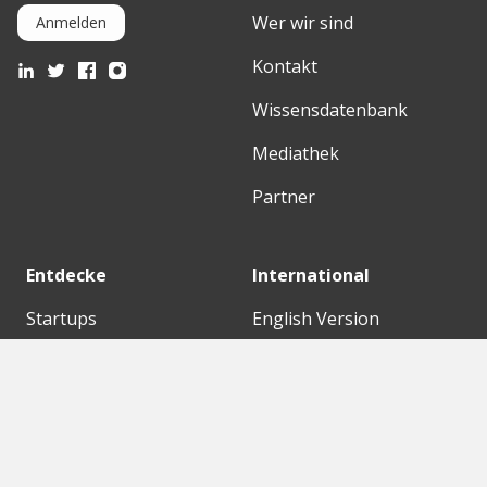
Wer wir sind
Anmelden
Kontakt
Wissensdatenbank
Mediathek
Partner
Entdecke
International
Startups
English Version
Investoren
German Version
Konzerne
Need a break?
Acceleratoren
Fitnesskit