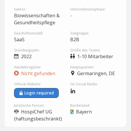
Sektor:
Unternehmensphase:
Biowissenschaften &
-
Gesundheitspflege
Geschäftsmodell:
Zielgruppe:
SaaS
B2B
Gründungsjahr:
Größe des Teams:
2022
1-10 Mitarbeiter
Handelsregister:
Hauptquartier:
Nicht gefunden
Germaringen, DE
Official Website:
On Social Media:
Login required
Juristische Person:
Bundesland:
HospiChef UG
Bayern
(haftungsbeschränkt)