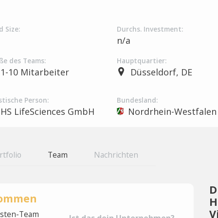
d Size:
Durchs. Investment:
a
n/a
ße des Teams:
Hauptquartier:
1-10 Mitarbeiter
Düsseldorf, DE
stische Person:
Bundesland:
HS LifeSciences GmbH
Nordrhein-Westfalen
rtfolio
Team
Nachrichten
D
rnommen
H
V
lysten-Team
Ist das dein Unternehmen?