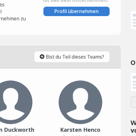
es
Profil übernehmen
l
rnehmen zu
Bist du Teil dieses Teams?
O
W
v
in Duckworth
Karsten Henco