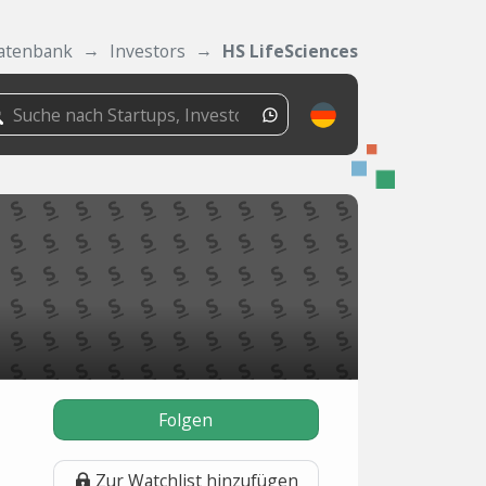
atenbank
Investors
HS LifeSciences
Folgen
Zur Watchlist hinzufügen