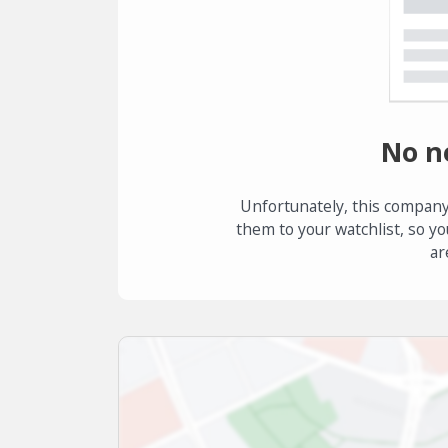
No n
Unfortunately, this company
them to your watchlist, so yo
ar