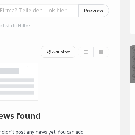
Preview
chst du Hilfe?
Aktualität
ews found
 didn’t post any news yet. You can add