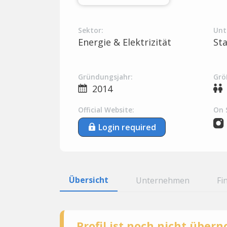
Sektor:
Unt
Energie & Elektrizität
St
Gründungsjahr:
Grö
2014
Official Website:
On 
Login required
Übersicht
Unternehmen
Fi
Profil ist noch nicht übe