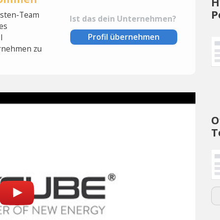
H
P
lysten-Team
Ist das dein Unternehmen?
es
Profil übernehmen
l
rnehmen zu
O
T