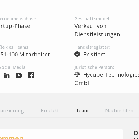
ernehmensphase:
Geschäftsmodell:
artup-Phase
Verkauf von
Dienstleistungen
ße des Teams:
Handelsregister:
51-100 Mitarbeiter
Existiert
Social Media:
Juristische Person:
Hycube Technologie
GmbH
nanzierung
Produkt
Team
Nachrichten
D
rnommen