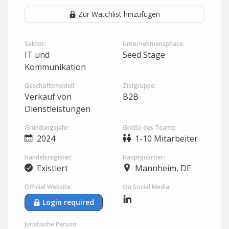
Zur Watchlist hinzufügen
Sektor:
Unternehmensphase:
IT und
Seed Stage
Kommunikation
Geschäftsmodell:
Zielgruppe:
Verkauf von
B2B
Dienstleistungen
Gründungsjahr:
Größe des Teams:
2024
1-10 Mitarbeiter
Handelsregister:
Hauptquartier:
Existiert
Mannheim, DE
Official Website:
On Social Media:
Login required
Juristische Person: