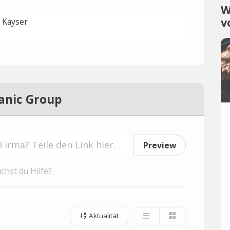
W
v
n Kayser
anic Group
Preview
chst du Hilfe?
Aktualität