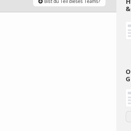
H
Bist du Teil dieses Teams?
&
O
G