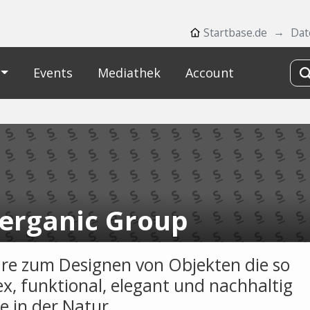
Startbase.de
Dat
Events
Mediathek
Account
erganic Group
re zum Designen von Objekten die so
x, funktional, elegant und nachhaltig
e in der Natur.