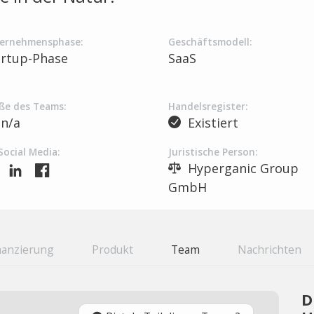
ernehmensphase:
Geschäftsmodell:
artup-Phase
SaaS
ße des Teams:
Handelsregister:
n/a
Existiert
Social Media:
Juristische Person:
Hyperganic Group
GmbH
nanzierung
Produkt
Team
Nachrichten
D