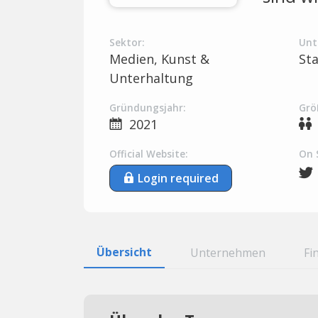
Sektor:
Unt
Medien, Kunst &
St
Unterhaltung
Gründungsjahr:
Grö
2021
Official Website:
On 
Login required
Übersicht
Unternehmen
Fi