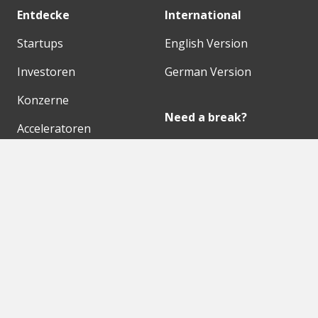
Entdecke
International
Startups
English Version
Investoren
German Version
Konzerne
Need a break?
Acceleratoren
Fitnesskit
Initiativen
Bubble Shooter
Digitale Hubs
Workspaces
Events
Unsere Partner