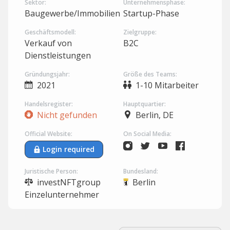
Sektor:
Unternehmensphase:
Baugewerbe/Immobilien
Startup-Phase
Geschäftsmodell:
Zielgruppe:
Verkauf von
B2C
Dienstleistungen
Gründungsjahr:
Größe des Teams:
2021
1-10 Mitarbeiter
Handelsregister:
Hauptquartier:
Nicht gefunden
Berlin, DE
Official Website:
On Social Media:
Login required
Juristische Person:
Bundesland:
investNFTgroup
Berlin
Einzelunternehmer