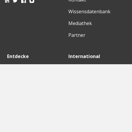
Wissensdatenbank
Mediathek
Partner
Entdecke
International
Startups
English Version
Investoren
German Version
Konzerne
Need a break?
Acceleratoren
Fitnesskit
Initiativen
Bubble Shooter
Digitale Hubs