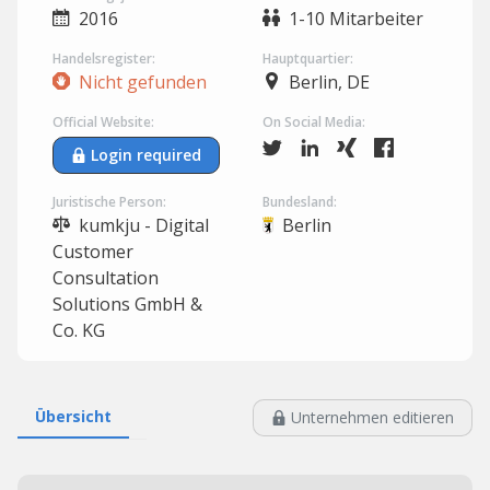
2016
1-10 Mitarbeiter
Handelsregister:
Hauptquartier:
Nicht gefunden
Berlin, DE
Official Website:
On Social Media:
Login required
Juristische Person:
Bundesland:
kumkju - Digital
Berlin
Customer
Consultation
Solutions GmbH &
Co. KG
Übersicht
Unternehmen editieren