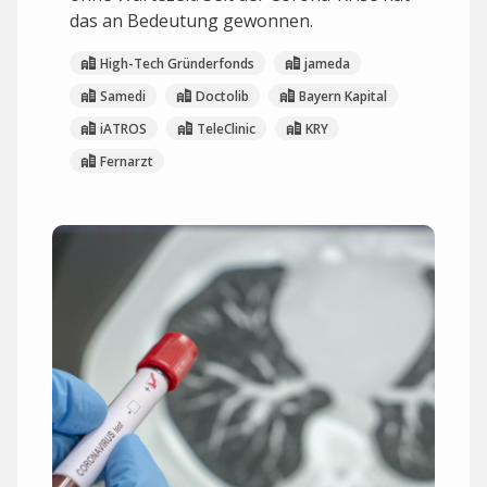
das an Bedeutung gewonnen.
High-Tech Gründerfonds
jameda
Samedi
Doctolib
Bayern Kapital
iATROS
TeleClinic
KRY
Fernarzt