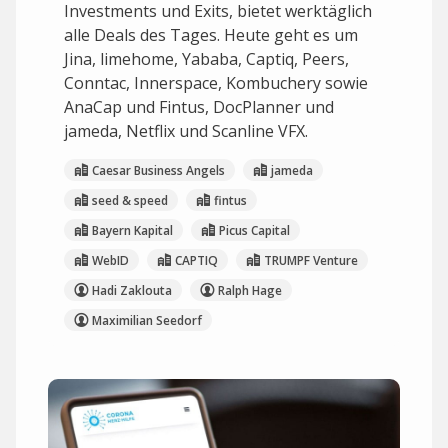
Investments und Exits, bietet werktäglich
alle Deals des Tages. Heute geht es um
Jina, limehome, Yababa, Captiq, Peers,
Conntac, Innerspace, Kombuchery sowie
AnaCap und Fintus, DocPlanner und
jameda, Netflix und Scanline VFX.
Caesar Business Angels
jameda
seed & speed
fintus
Bayern Kapital
Picus Capital
WebID
CAPTIQ
TRUMPF Venture
Hadi Zaklouta
Ralph Hage
Maximilian Seedorf