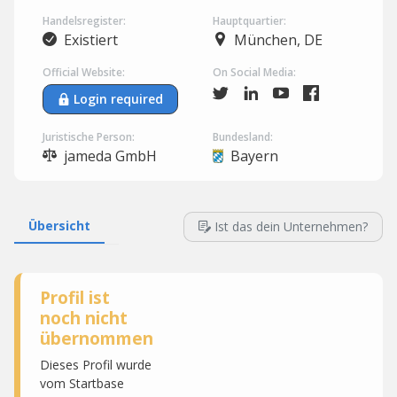
Handelsregister:
Hauptquartier:
Existiert
München, DE
Official Website:
On Social Media:
Login required
Juristische Person:
Bundesland:
jameda GmbH
Bayern
Übersicht
Ist das dein Unternehmen?
Profil ist
noch nicht
übernommen
Dieses Profil wurde
vom Startbase