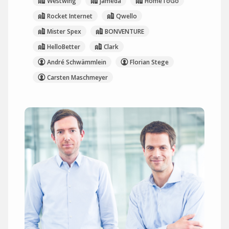
Westwing
jameda
HomeToGo
Rocket Internet
Qwello
Mister Spex
BONVENTURE
HelloBetter
Clark
André Schwämmlein
Florian Stege
Carsten Maschmeyer