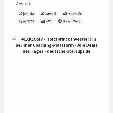
Ansturm.
jameda
Samedi
Data4Life
iATROS
KRY
Florian Weiß