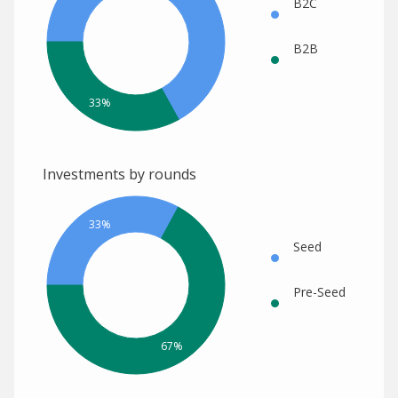
B2C
B2B
33%
Investments by rounds
33%
Seed
Pre-Seed
67%