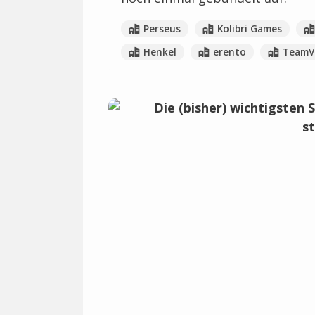
Perseus
Kolibri Games
Henkel
erento
TeamV