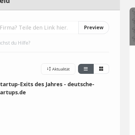
eld
Preview
chst du Hilfe?
Aktualität