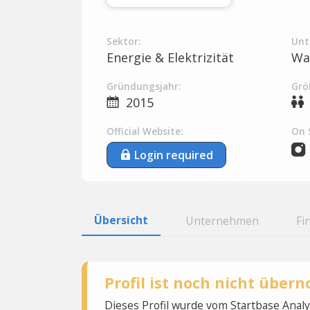
Sektor:
Unt
Energie & Elektrizität
Wa
Gründungsjahr:
Grö
2015
Official Website:
On 
Login required
Übersicht
Unternehmen
Fi
Profil ist noch nicht übe
Dieses Profil wurde vom Startbase Ana