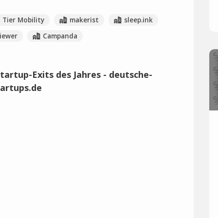
Tier Mobility
makerist
sleep.ink
iewer
Campanda