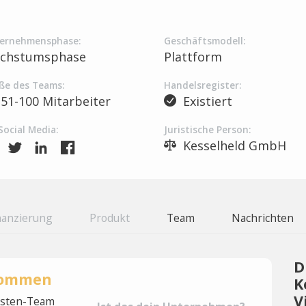
ernehmensphase:
Geschäftsmodell:
chstumsphase
Plattform
ße des Teams:
Handelsregister:
51-100 Mitarbeiter
Existiert
Social Media:
Juristische Person:
Kesselheld GmbH
nanzierung
Produkt
Team
Nachrichten
D
rnommen
K
V
lysten-Team