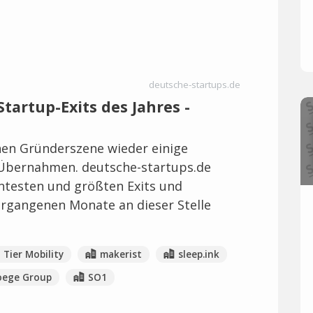
deutsche-startups.de
Startup-Exits des Jahres -
hen Gründerszene wieder einige
 Übernahmen. deutsche-startups.de
santesten und größten Exits und
rgangenen Monate an dieser Stelle
Tier Mobility
makerist
sleep.ink
oege Group
SO1