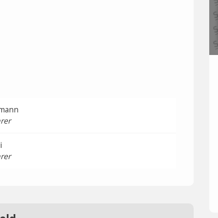
hmann
rer
i
rer