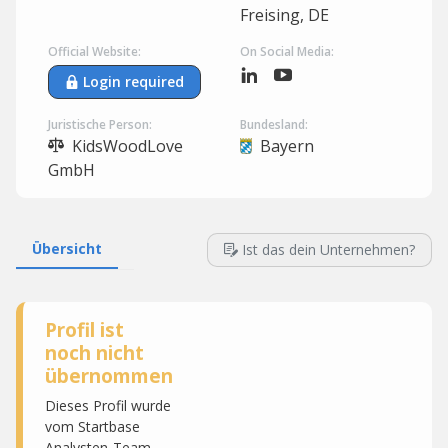
Freising, DE
Official Website:
On Social Media:
Login required
Juristische Person:
Bundesland:
KidsWoodLove
Bayern
GmbH
Übersicht
Ist das dein Unternehmen?
Profil ist
noch nicht
übernommen
Dieses Profil wurde
vom Startbase
Analysten-Team