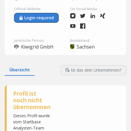
Official Website:
On Social Media:
Login required
Juristische Person:
Bundesland:
Kiwigrid GmbH
Sachsen
Übersicht
Ist das dein Unternehmen?
Profil ist
noch nicht
übernommen
Dieses Profil wurde
vom Startbase
Analysten-Team