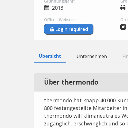
Gründungsjahr:
Grö
2013
Official Website:
On 
Login required
Übersicht
Unternehmen
Fi
Über thermondo
thermondo hat knapp 40.000 Kund
800 festangestellte Mitarbeiter:i
thermondo will klimaneutrales Wo
zugänglich, erschwinglich und so 