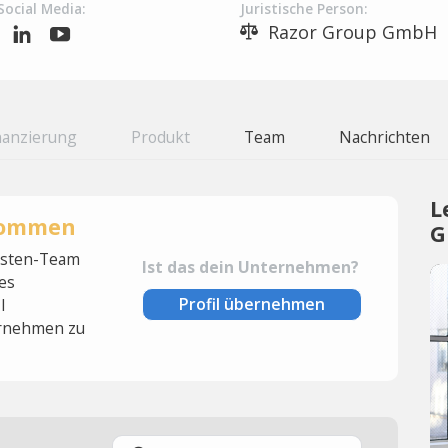
Social Media:
Juristische Person:
Razor Group GmbH
nanzierung
Produkt
Team
Nachrichten
L
rnommen
G
lysten-Team
Ist das dein Unternehmen?
es
Profil übernehmen
l
rnehmen zu