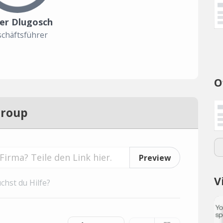
ver Dlugosch
chäftsführer
O
Group
Preview
V
chst du Hilfe?