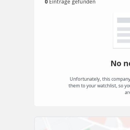
0
Einträge gefunden
No n
Unfortunately, this company
them to your watchlist, so yo
ar