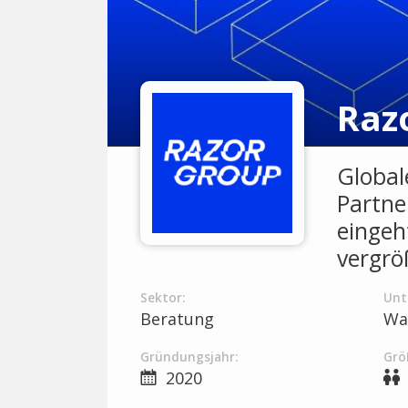
Raz
Global
Partne
eingeh
vergrö
Sektor:
Unt
Beratung
Wa
Gründungsjahr:
Grö
2020