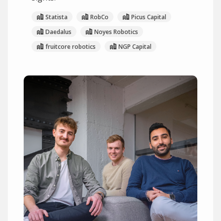
Statista
RobCo
Picus Capital
Daedalus
Noyes Robotics
fruitcore robotics
NGP Capital