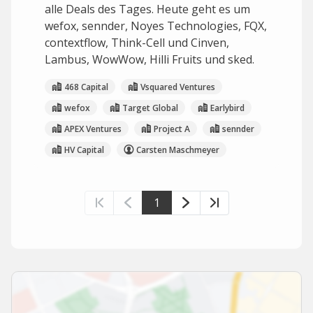
alle Deals des Tages. Heute geht es um
wefox, sennder, Noyes Technologies, FQX,
contextflow, Think-Cell und Cinven,
Lambus, WowWow, Hilli Fruits und sked.
468 Capital
Vsquared Ventures
wefox
Target Global
Earlybird
APEX Ventures
Project A
sennder
HV Capital
Carsten Maschmeyer
1