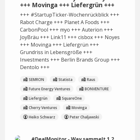
+++ Movinga +++ Liefergrün +++
+++ #StartupTicker-Wochenrückblick +++
Rabot Charge +++ Planet A Foods +++
CarbonPool +++ myo +++ Auterion +++
JoyBräu +++ Link11 +++ cisbox +++ Noyes
+++ Movinga +++ Liefergrün +++
Grundriss in Lebensgröße +++
Investments +++ Berlin Brands Group +++
Dentolo +++
SEMRON
Statista
Raus
Future Energy Ventures
BONVENTURE
Liefergrün
SquareOne
Cherry Ventures
Movinga
Heiko Schwarz
Peter Chaljawski