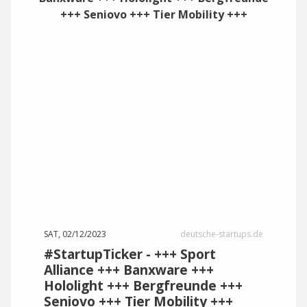
SAT, 02/12/2023
deutsche-startups.de
#StartupTicker - +++ Sport
Alliance +++ Banxware +++
Hololight +++ Bergfreunde +++
Seniovo +++ Tier Mobility +++