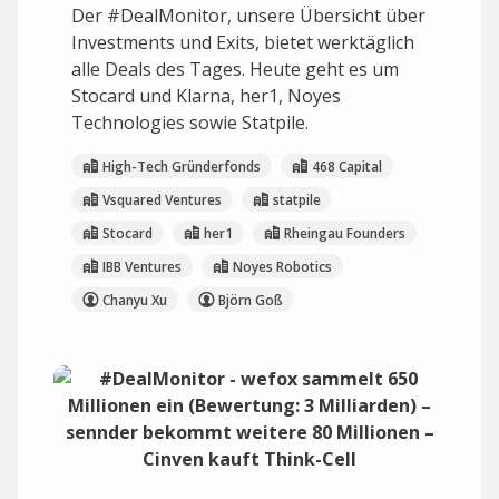
Der #DealMonitor, unsere Übersicht über
Investments und Exits, bietet werktäglich
alle Deals des Tages. Heute geht es um
Stocard und Klarna, her1, Noyes
Technologies sowie Statpile.
High-Tech Gründerfonds
468 Capital
Vsquared Ventures
statpile
Stocard
her1
Rheingau Founders
IBB Ventures
Noyes Robotics
Chanyu Xu
Björn Goß