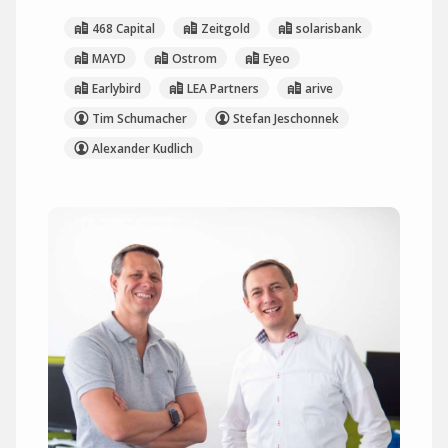
468 Capital
Zeitgold
solarisbank
MAYD
Ostrom
Eyeo
Earlybird
LEA Partners
arive
Tim Schumacher
Stefan Jeschonnek
Alexander Kudlich