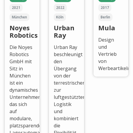
2021
2022
2017
München
Köln
Berlin
Noyes
Urban
Mula
Robotics
Ray
Design
und
Die Noyes
Urban Ray
Vertrieb
Robotics
beschleunigt
von
GmbH mit
den
Werbeartikeln.
Sitz in
Übergang
München
von der
ist ein
terrestrischen
dynamisches
zur
Unternehmen,
luftgestützten
das sich
Logistik
auf
und
modulare,
kombiniert
platzsparende
die
Lagerautomatisierungssysteme
Flexibilität