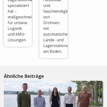
spezialisiert
und
hat –
Geschwindigkeit
maßgeschneidert
von
für urbane
Drohnen
Logistik
mit
und KMU-
automatischen
Lösungen.
Lande- und
Lagerstationen
am Boden.
Ähnliche Beiträge