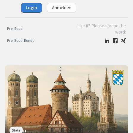
Login
Anmelden
Like it? Please spread the
Pre-Seed
word:
Pre-Seed-Runde
Bayern
State